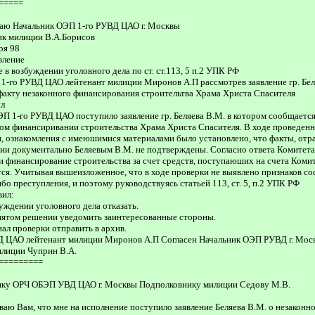
=====
аю Начальник ОЭП 1-го РУВД ЦАО г. Москвы
ик милиции В.А.Борисов
ря 98
вление
е в возбуждении уголовного дела по ст. ст.113, 5 п.2 УПК РФ
1-го РУВД ЦАО лейтенант милиции Миронов А.П рассмотрев заявление гр. Бел
факту незаконного финансирования строительтва Храма Христа Спасителя
ил
ЭП 1-го РУВД ЦАО поступило заявление гр. Беляева В.М. в котором сообщается
ом финансиривании строительства Храма Христа Спасителя. В ходе проведен
, ознакомления с имеюшимися материалами было установлено, что факты, от
нии документально Беляевым В.М. не подтверждены. Согласно ответа Комитета
и финансирование строительства за счет средств, поступаюших на счета Комит
ся. Учитывая вышеизложенное, что в ходе проверки не выявлено признаков со
ибо преступления, и поэтому руководствуясь статьей 113, ст. 5, п.2 УПК РФ
вил:
буждении уголовного дела отказать.
нятом решении уведомить заинтересованные стороны.
ал проверки отправить в архив.
Д ЦАО лейтенант милиции Миронов А.П Согласен Начальник ОЭП РУВД г. Мос
илиции Чуприн В.А.
=========
ику ОРЧ ОБЭП УВД ЦАО г. Москвы Подполковнику милиции Седову М.В.
аю Вам, что мне на исполнение поступило заявление Беляева В.М. о незаконн