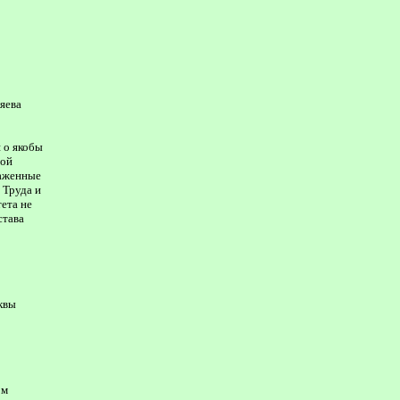
яева
 о якобы
ной
раженные
 Труда и
ета не
става
квы
ом