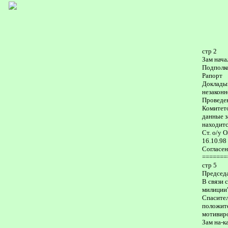
стр 2
Зам нача
Подполк
Рапорт
Докладыв
незаконн
Проведен
Комитето
данные з
находитс
Ст. о/у 
16.10.98
Согласен .
=======
стр 5
Председа
В связи 
милиции"
Спасител
положит
мотивиро
Зам на-к