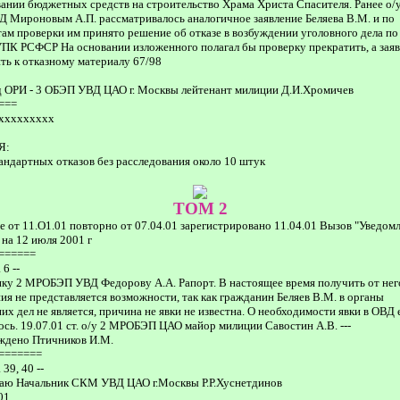
ании бюджетных средств на строительство Храма Христа Спасителя. Ранее о
Д Мироновым А.П. рассматривалось аналогичное заявление Беляева В.М. и по
там проверки им принято решение об отказе в возбуждении уголовного дела по 
 УПК РСФСР На основании изложенного полагал бы проверку прекратить, а зая
ь к отказному материалу 67/98
д ОРИ - 3 ОБЭП УВД ЦАО г. Москвы лейтенант милиции Д.И.Хромичев
===
ххххххххх
Я:
андартных отказов без расследования около 10 штук
TOM 2
е от 11.О1.01 повторно от 07.04.01 зарегистрировано 11.04.01 Вызов "Уведомл
на 12 июля 2001 г
======
6 --
ку 2 МРОБЭП УВД Федорову А.А. Рапорт. В настоящее время получить от нег
ия не представляется возможности, так как гражданин Беляев В.М. в органы
их дел не является, причина не явки не известна. О необходимости явки в ОВД
сь. 19.07.01 ст. о/у 2 МРОБЭП ЦАО майор милиции Савостин А.В. ---
ждено Птичников И.М.
=======
39, 40 --
аю Начальник СКМ УВД ЦАО г.Москвы Р.Р.Хуснетдинов
01