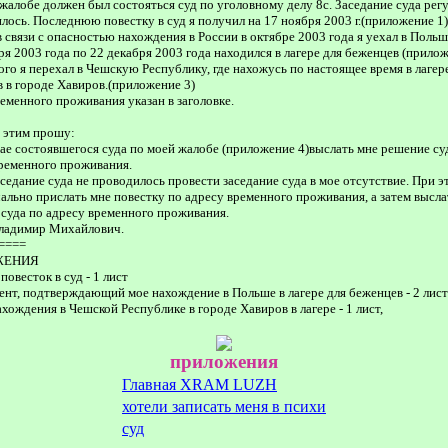
жалобе должен был состояться суд по уголовному делу 8с. Заседание суда рег
лось. Последнюю повестку в суд я получил на 17 ноября 2003 г.(приложение 1)
в связи с опасностью нахождения в России в октябре 2003 года я уехал в Польшу
ря 2003 года по 22 декабря 2003 года находился в лагере для беженцев (прилож
ого я перехал в Чешскую Республику, где нахожусь по настоящее время в лагер
 в городе Хавиров.(приложение 3)
еменного проживания указан в заголовке.
с этим прошу:
чае состоявшегося суда по моей жалобе (приложение 4)выслать мне решение су
ременного проживания.
аседание суда не проводилось провести заседание суда в мое отсутствие. При э
ально прислать мне повестку по адресу временного проживания, а затем высла
суда по адресу временного проживания.
Владимир Михайлович.
====
ЖЕНИЯ
повесток в суд - 1 лист
ент, подтверждающий мое нахождение в Польше в лагере для беженцев - 2 лист
ахождения в Чешской Республике в городе Хавиров в лагере - 1 лист,
приложения
Главная XRAM LUZH
хотели записать меня в психи
суд