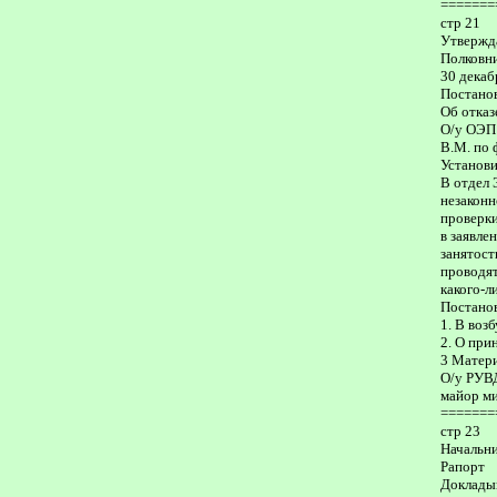
=======
стр 21
Утвержд
Полковн
30 декаб
Постано
Об отказ
О/у ОЭП 
В.М. по 
Установ
В отдел 
незаконн
проверки
в заявле
занятост
проводят
какого-л
Постано
1. В воз
2. О при
3 Матери
О/у РУВ
майор м
=======
стр 23
Начальн
Рапорт
Докладыв