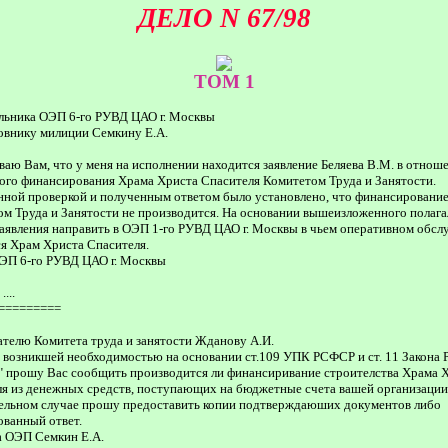
ДЕЛО N 67/98
TOM 1
льника ОЭП 6-го РУВД ЦАО г. Москвы
овнику милиции Семкину Е.А.
аю Вам, что у меня на исполнении находится заявление Беляева В.М. в отнош
ого финансирования Храма Христа Спасителя Комитетом Труда и Занятости.
ной проверкой и полученным ответом было установлено, что финансировани
м Труда и Занятости не производится. На основании вышеизложенного полага
аявления направить в ОЭП 1-го РУВД ЦАО г. Москвы в чьем оперативном обс
я Храм Христа Спасителя.
ОЭП 6-го РУВД ЦАО г. Москвы
...
=========
телю Комитета труда и занятости Жданову А.И.
с возникшей необходимостью на основании ст.109 УПК РСФСР и ст. 11 Закона 
 прошу Вас сообщить производится ли финансиривание строителства Храма 
я из денежных средств, поступающих на бюджетные счета вашей организации
ельном случае прошу предоставить копии подтверждаюших документов либо
ванный ответ.
а ОЭП Семкин Е.А.