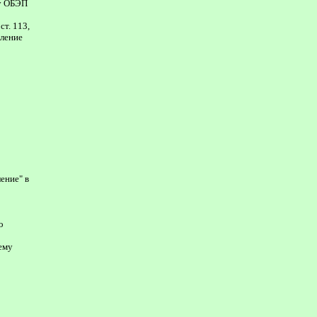
/у ОБЭП
ст. 113,
вление
ение" в
о
 ему