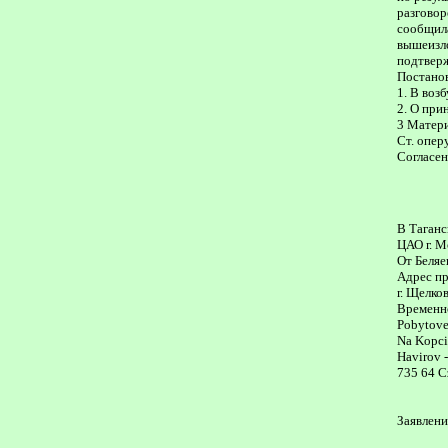
разговор
сообщила
вышеизло
подтверж
Постано
1. В воз
2. О при
3 Матери
Ст. опе
Согласен
В Таган
ЦАО г. 
От Беля
Адрес пр
г. Щелков
Временн
Pobytove
Na Kopci
Havirov 
735 64 C
Заявлени