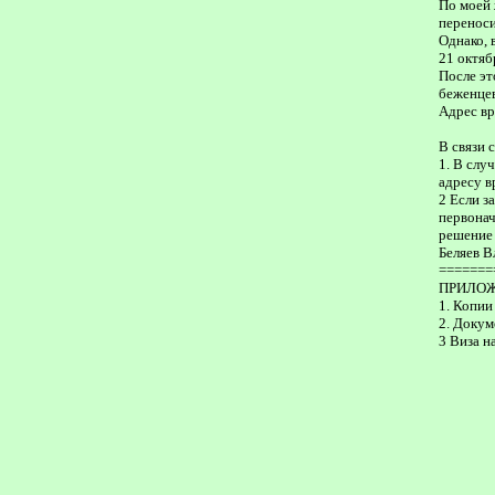
По моей 
переноси
Однако, 
21 октяб
После эт
беженцев
Адрес вр
В связи 
1. В слу
адресу в
2 Если з
первонач
решение 
Беляев 
=======
ПРИЛО
1. Копии 
2. Докум
3 Виза н