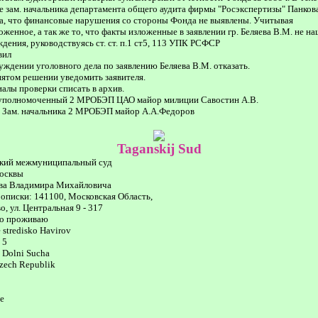
е зам. начальника департамента общего аудита фирмы "Росэкспертизы" Панкова
, что финансовые нарушения со стороны Фонда не выявлены. Учитывая
женное, а так же то, что факты изложенные в заявлении гр. Беляева В.М. не н
дения, руководствуясь ст. ст. п.1 ст5, 113 УПК РСФСР
вил
буждении уголовного дела по заявлению Беляева В.М. отказать.
нятом решении уведомить заявителя.
алы проверки списать в архив.
руполномоченный 2 МРОБЭП ЦАО майор милиции Савостин А.В.
 Зам. начальника 2 МРОБЭП майор А.А.Федоров
Taganskij Sud
ский межмуниципальный суд
Москвы
ева Владимира Михайловича
описки: 141100, Московская Область,
о, ул. Центральная 9 - 317
о проживаю
 stredisko Havirov
 5
- Dolni Sucha
zech Republik
е