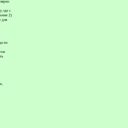
улярно
, где с
ение 2)
е для
да по
том
ть
а,