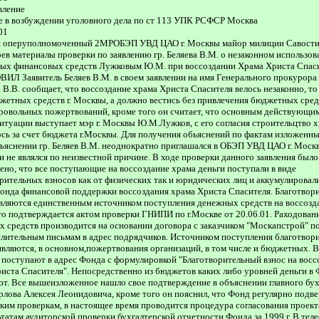
вление
е в возбуждении уголовного дела по ст 113 УПК РСФСР Москва
01
 оперуполномоченный 2МРОБЭП УВД ЦАО г. Москвы майор милиции Савости
ев материалы проверки по заявлению гр. Беляева В.М. о незаконном использов
ых финансовых средств Лужковым Ю.М. при воссоздании Храма Христа Спас
Л Заявитель Беляев В.М. в своем заявлении на имя Генерального прокурора
 В.В. сообщает, что воссоздание храма Христа Спасителя велось незаконно, то 
жетных средств г. Москвы, а должно вестись без привлечения бюджетных сред
ровольных пожертвований, кроме того он считает, что основным действующи
итуации выступает мэр г. Москвы Ю.М.Лужков, с его согласия строительцтво х
сь за счет бюджета г.Москвы. Для получения обьяснений по фактам изложенны
ъяснении гр. Беляев В.М. неоднократно приглашался в ОБЭП УВД ЦАО г. Москв
и не являлся по неизвестной причине. В ходе проверки данного заявления было
ено, что все поступающие на воссоздание храма деньги поступали в виде
рительных взносов как от физических так и юридических лиц и аккумулировал
онда финансовой поддержки воссоздания храма Христа Спасителя. Благотвор
вляются единственным источником поступления денежных средств на воссозд
то подтверждается актом проверки ГНИПИ по г.Москве от 20.06.01. Раходован
 средств производится на основании договора с заказчиком "Москапстрой" по
лительным письмам в адрес подрядчиков. Источником поступления благотвор
являются, в основном,пожертвования организаций, в том числе и бюджетных. В
 поступают в адрес Фонда с формулировкой "Благотворительный взнос на восс
иста Спасителя". Непосредственно из бюджетов каких либо уровней деньги в 
т. Все вышеизложенное нашло свое подтверждение в объяснении главного бух
лова Алексея Леонидовича, кроме того он пояснил, что Фонд регулярно подве
ким проверкам, в настоящее время проводится процедура согласования проект
ьтатам аудиторской проверки бухгалтерской отчетности Фонда за 1999 г. В те