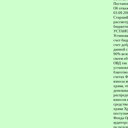
Постано
Об отказ
03.09.20
Старший
рассмотр
бюджетн
УСТАНОВИ
Устинова
счет бюд
счет доб
данной с
90% вело
своем об
ОВД так 
установл
благотво
счетах Ф
взносы я
храма, ч
денежных
распреде
взносов 
средства
храма Хр
поступаю
Фонда Ор
аудиторс
по резул