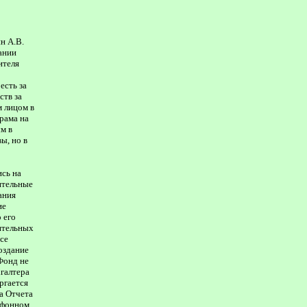
н А.В.
ании
ителя
есть за
ств за
м лицом в
рама на
м в
ы, но в
ись на
ительные
ания
ие
 его
ительных
се
оздание
Фонд не
галтера
ргается
а Отчета
лефонном