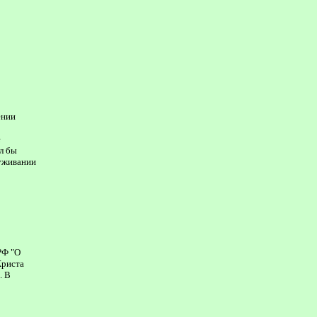
ении
е
л бы
луживании
РФ "О
Христа
. В