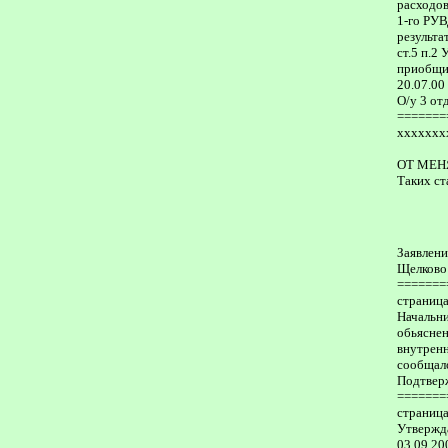
расходов
1-го РУВ
результа
ст.5 п.2
приобщит
20.07.00
О/у 3 от
=======
ххххххх
ОТ МЕН
Таких ст
Заявлени
Щелково 
=======
страница 
Начальни
обьяснен
внутренн
сообщало
Подтвер
=======
страница 
Утвержд
03.09.20